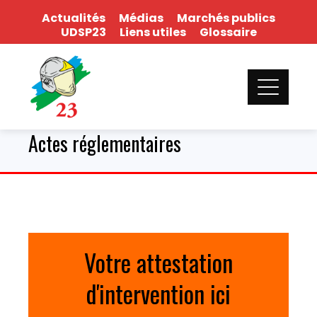
Skip
Actualités
Médias
Marchés publics
to
UDSP23
Liens utiles
Glossaire
content
Actes réglementaires
Votre attestation
d'intervention ici